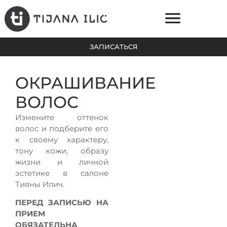
ЗАПИСАТЬСЯ
ОНЛАЙН-ПЛАТФОРМА
ЦЕНЫ НА УСЛУГИ
ОКРАШИВАНИЕ
ВОЛОС
Измените оттенок
волос и подберите его
к своему характеру,
тону кожи, образу
жизни и личной
эстетике в салоне
Тияны Илич.
ПЕРЕД ЗАПИСЬЮ НА
ПРИЕМ
ОБЯЗАТЕЛЬНА