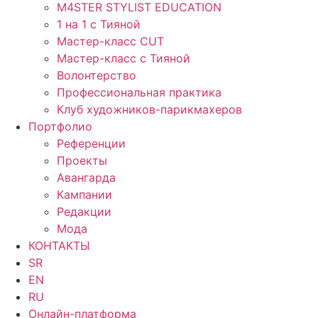
M4STER STYLIST EDUCATION
1 на 1 с Тияной
Мастер-класс CUT
Мастер-класс с Тияной
Волонтерство
Профессиональная практика
Клуб художников-парикмахеров
Портфолио
Референции
Проекты
Авангарда
Кампании
Редакции
Мода
КОНТАКТЫ
SR
EN
RU
Онлайн-платформа