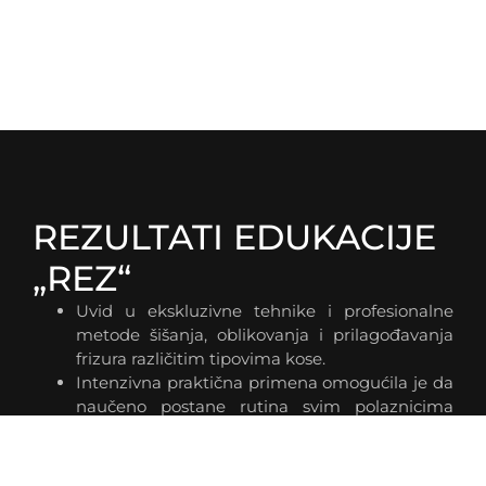
REZULTATI EDUKACIJE
„REZ“
Uvid u ekskluzivne tehnike i profesionalne
metode šišanja, oblikovanja i prilagođavanja
frizura različitim tipovima kose.
Intenzivna praktična primena omogućila je da
naučeno postane rutina svim polaznicima
obuke već narednog dana, i da odmah dobiju
znanje koje menja način rada u njihovom
salonu.