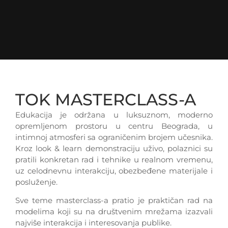
TOK MASTERCLASS-A
Edukacija je održana u luksuznom, moderno
opremljenom prostoru u centru Beograda, u
intimnoj atmosferi sa ograničenim brojem učesnika.
Kroz look & learn demonstraciju uživo, polaznici su
pratili konkretan rad i tehnike u realnom vremenu,
uz celodnevnu interakciju, obezbeđene materijale i
posluženje.
Sve teme masterclass-a pratio je praktičan rad na
modelima koji su na društvenim mrežama izazvali
najviše interakcija i interesovanja publike.