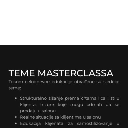
TEME MASTERCLASSA
Tokom celodnevne edukacije obrađene su sledeće
teme:
Strukturalno šišanje prema crtama lica i stilu
klijenta, frizure koje mogu odmah da se
prodaju u salonu
Realne situacije sa klijentima u salonu
Edukacija klijenata za samostilizovanje u