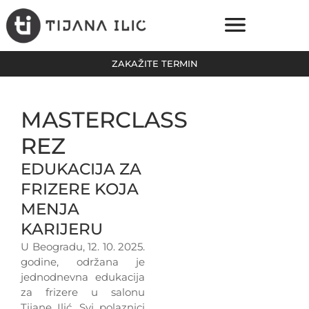
ZAKAŽITE TERMIN
ONLINE PLATFORMA
CENE USLUGA
MASTERCLASS
REZ
EDUKACIJA ZA
FRIZERE KOJA
MENJA
KARIJERU
U Beogradu, 12. 10. 2025.
godine, održana je
jednodnevna edukacija
za frizere u salonu
Tijane Ilić. Svi polaznici