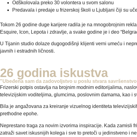
Odškolovala preko 30 volontera u svom salonu
Predavala i predaje u frizerskoj školi u Ljubljani čiji su uč
Tokom 26 godine duge karijere radila je na mnogobrojnim reklam
Esquire, Icon, Lepota i zdravlje, a svake godine je i deo “Belg
U Tijanin studio dolaze dugogodišnji klijenti verni umeću i nep
javnih i estradnih ličnosti.
26 godina iskustva
"Ubeđena sam da zadovoljstvo u poslu stvara savršenstvo 
Frizerski potpis ostavlja na brojnim modnim editorijalima, naslo
televizijskim voditeljima, glumcima, poslovnim damama, kao i s
Bila je angažovana za kreiranje vizuelnog identiteta televizijsk
prethodne epohe.
Neprestano traga za novim izvorima inspiracije. Kada zamisli friz
zatraži savet iskusnijih kolega i sve to pretoči u jedinstveno i 