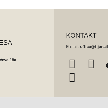
KONTAKT
ESA
E-mail:
office@tijanai
ćeva 18a