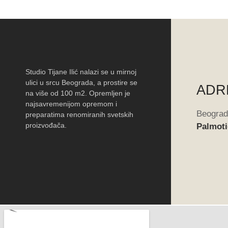
Studio Tijane Ilić nalazi se u mirnoj
ulici u srcu Beograda, a prostire se
ADR
na više od 100 m2.
Opremljen je
najsavremenijom opremom i
Beograd
preparatima renomiranih svetskih
proizvođača.
Palmoti