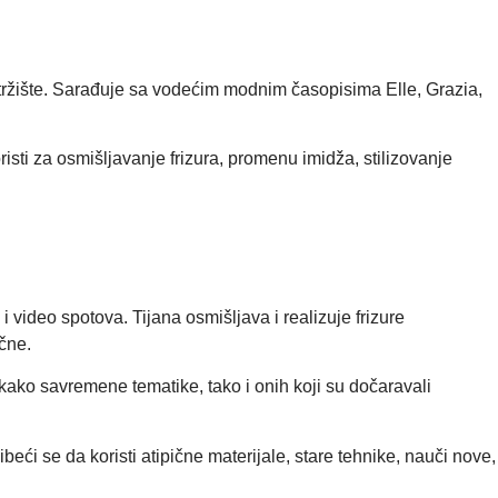
 tržište. Sarađuje sa vodećim modnim časopisima Elle, Grazia,
isti za osmišljavanje frizura, promenu imidža, stilizovanje
video spotova. Tijana osmišljava i realizuje frizure
čne.
 kako savremene tematike, tako i onih koji su dočaravali
eći se da koristi atipične materijale, stare tehnike, nauči nove,