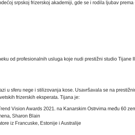
dećoj srpskoj frizerskoj akademiji, gde se i rodila ljubav prema o
eku od profesionalnih usluga koje nudi prestižni studio Tijane Il
 zalazi u sferu nege i stilizovanja kose. Usavršavala se na pres
etskih frizerskih eksperata. Tijana je:
 Trend Vision Awards 2021. na Kanarskim Ostrvima među 60 ze
emena, Sharon Blain
ore iz Francuske, Estonije i Australije