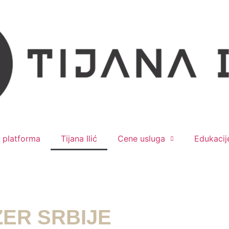
e platforma
Tijana Ilić
Cene usluga
Edukacij
ZER SRBIJE