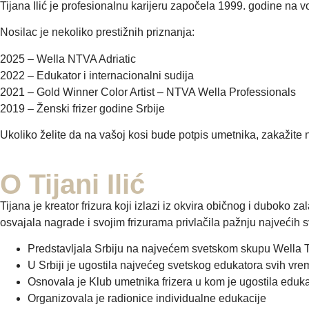
Tijana Ilić je profesionalnu karijeru započela 1999. godine na vo
Nosilac je nekoliko prestižnih priznanja:
2025 – Wella NTVA Adriatic
2022 – Edukator i internacionalni sudija
2021 – Gold Winner Color Artist – NTVA Wella Professionals
2019 – Ženski frizer godine Srbije
Ukoliko želite da na vašoj kosi bude potpis umetnika, zakažite n
O Tijani Ilić
Tijana je kreator frizura koji izlazi iz okvira običnog i duboko
osvajala nagrade i svojim frizurama privlačila pažnju najvećih sv
Predstavljala Srbiju na najvećem svetskom skupu Wella
U Srbiji je ugostila najvećeg svetskog edukatora svih vr
Osnovala je Klub umetnika frizera u kom je ugostila edukat
Organizovala je radionice individualne edukacije