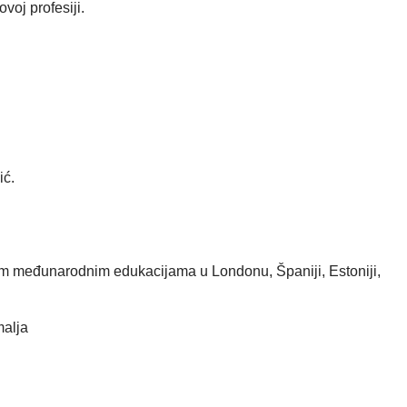
voj profesiji.
ić.
tižnim međunarodnim edukacijama u Londonu, Španiji, Estoniji,
malja