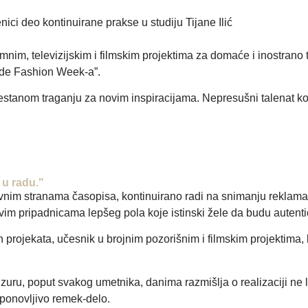
enici deo kontinuirane prakse u studiju Tijane Ilić
nim, televizijskim i filmskim projektima za domaće i inostrano
rade Fashion Week-a”.
restanom traganju za novim inspiracijama. Nepresušni talenat kor
u radu."
vnim stranama časopisa, kontinuirano radi na snimanju reklama i 
vim pripadnicama lepšeg pola koje istinski žele da budu autenti
ih projekata, učesnik u brojnim pozorišnim i filmskim projektima,
uru, poput svakog umetnika, danima razmišlja o realizaciji ne lib
neponovljivo remek-delo.