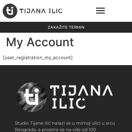
ZAKAŽITE TERMIN
ONLINE PLATFORMA
CENE USLUGA
My Account
[user_registration_my_account]
Studio Tijane Ilić nalazi se u mirnoj ulici u srcu
Beograda, a prostire se na više od 100