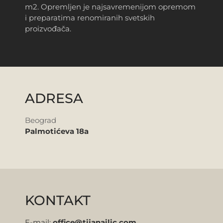
m2.
Opremljen je najsavremenijom opremom
i preparatima renomiranih svetskih
proizvođača.
ADRESA
Beograd
Palmotićeva 18a
KONTAKT
E-mail:
office@tijanailic.com